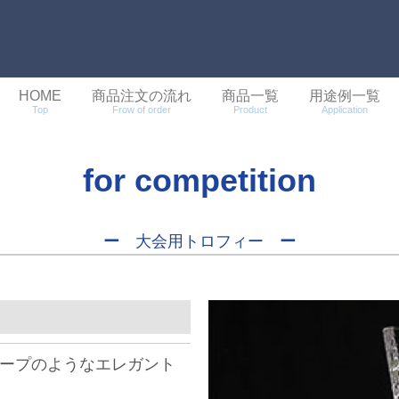
HOME
商品注文の流れ
商品一覧
用途例一覧
Top
Frow of order
Product
Application
for competition
ー
大会用トロフィー
ー
ープのようなエレガント