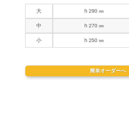
大
h 290 ㎜
中
h 270 ㎜
小
h 250 ㎜
簡単オーダーへ