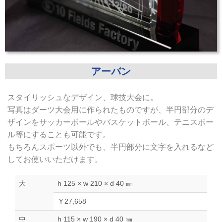
アーバン
スタイリッシュなデザイン、球技大会に。
写真はダーツ大会用に作られたものですが、半円部分のデ
ザインをサッカーボールやバスケットボール、テニスボー
ル等にすることも可能です。
もちろんスポーツ以外でも、半円部分に文字を入れるなど
してお使いいただけます。
大
h 125 × w 210 × d 40 ㎜
￥27,658
中
h 115 × w 190 × d 40 ㎜