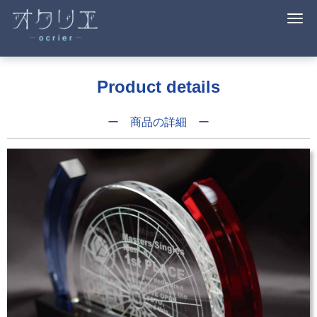
N
a
v
i
g
a
Product details
t
i
o
n
ー 商品の詳細 ー