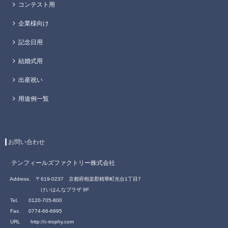
コンテスト用
企業様向け
記念日用
結婚式用
出産祝い
用途例一覧
お問い合わせ
テンフィールズファクトリー株式会社
Address.
〒619-0237
京都府相楽郡精華町光台1丁目7
けいはんなプラザ 9F
Tel.
0120-705-800
Fax.
0774-66-6995
URL
http://c-trophy.c
om